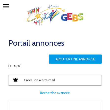
menu
Portail annonces
AJOUTER UNE ANNONCE
[ 1 - 5 / 5 ]
notifications_active
Créer une alerte mail
Recherche avancée