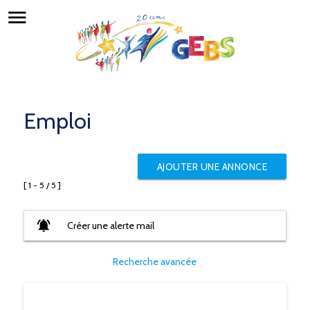
menu
Emploi
AJOUTER UNE ANNONCE
[ 1 - 5 / 5 ]
notifications_active
Créer une alerte mail
Recherche avancée