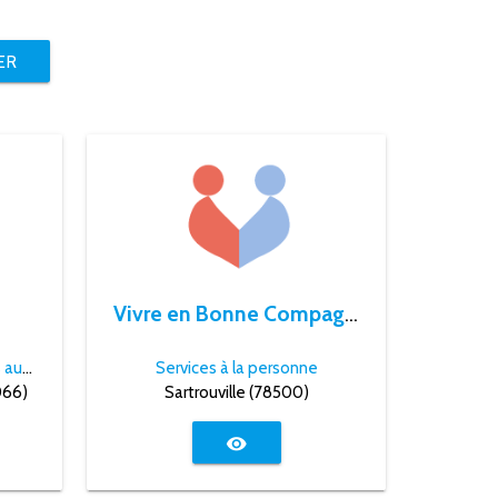
ER
Vivre en Bonne Compagnie
Comptabilité / Commissaires aux comptes
Services à la personne
066)
Sartrouville (78500)
visibility