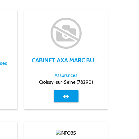
CABINET AXA MARC BURDAL
ises
Assurances
Croissy-sur-Seine (78290)
visibility