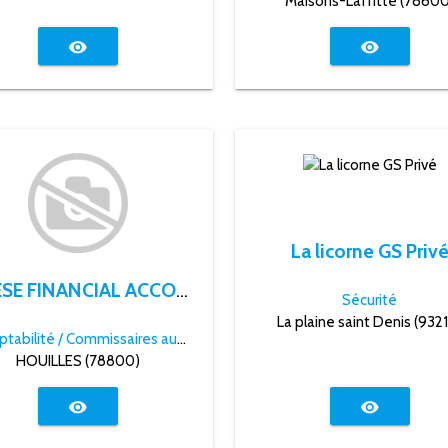
Maisons-Laffitte (78600
visibility
visibility
La licorne GS Priv
DYESE FINANCIAL ACCOUNTING SERVICES
Sécurité
La plaine saint Denis (932
Comptabilité / Commissaires aux comptes
HOUILLES (78800)
visibility
visibility