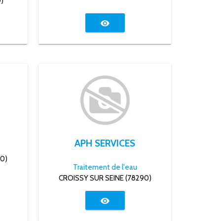
)
visibility
é
APH SERVICES
10)
Traitement de l'eau
CROISSY SUR SEINE (78290)
visibility