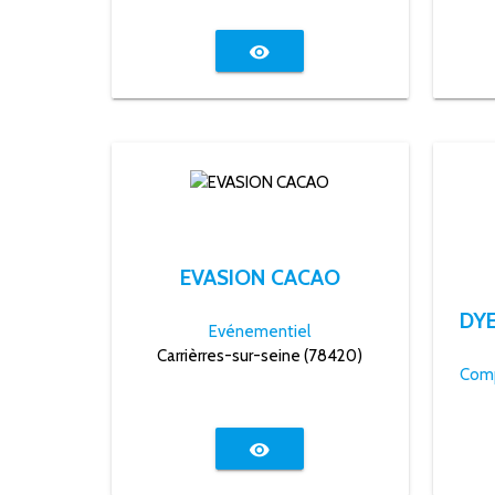
visibility
EVASION CACAO
Evénementiel
Carrièrres-sur-seine (78420)
visibility