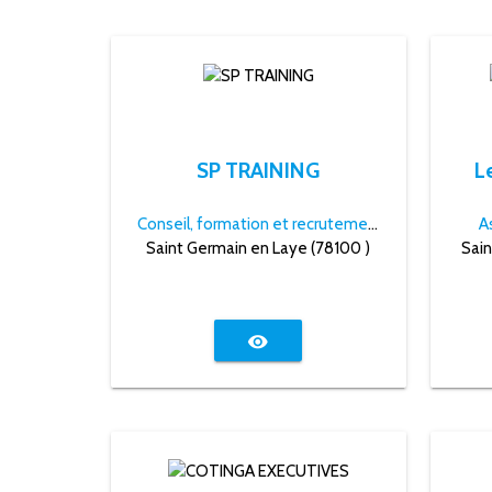
SP TRAINING
L
Conseil, formation et recrutement
A
Saint Germain en Laye (78100 )
Sai
visibility