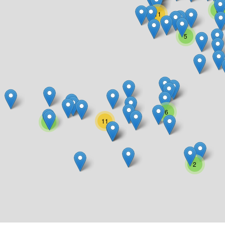
9
11
5
6
11
3
2