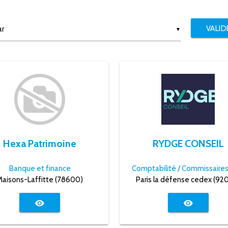
VALID
▼
4
Hexa Patrimoine
RYDGE CONSEIL
Banque et finance
Maisons-Laffitte (78600)
Paris la défense cedex (92
visibility
visibility