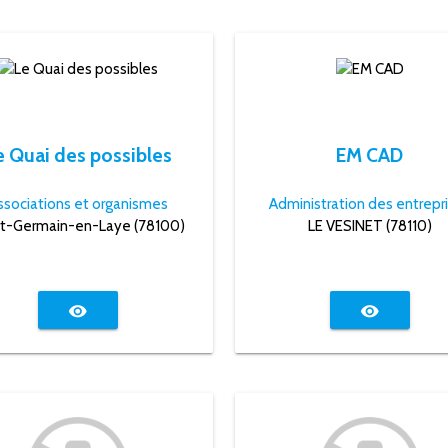
e Quai des possibles
EM CAD
ssociations et organismes
Administration des entrepr
nt-Germain-en-Laye (78100)
LE VESINET (78110)
visibility
visibility