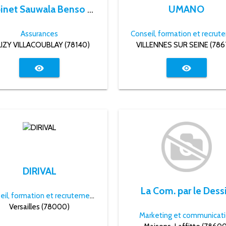
Cabinet Sauwala Benso Associés - MMA
UMANO
Assurances
LIZY VILLACOUBLAY (78140)
VILLENNES SUR SEINE (786
visibility
visibility
DIRIVAL
La Com. par le Dess
Conseil, formation et recrutement
Versailles (78000)
Marketing et communicat