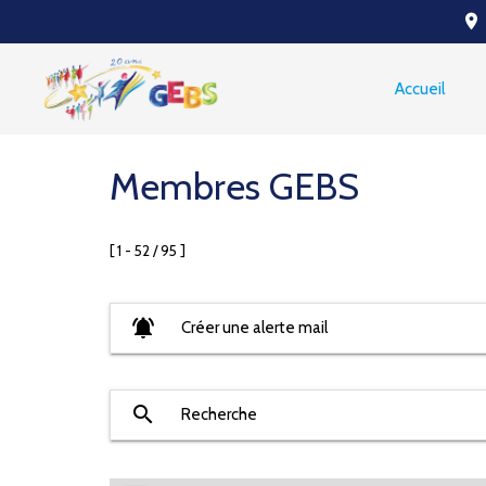
place
Accueil
Membres GEBS
[ 1 - 52 / 95 ]
notifications_active
Créer une alerte mail
search
Recherche