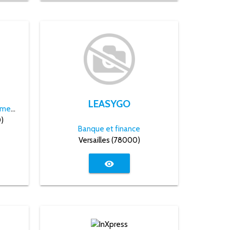
LEASYGO
Conseil, formation et recrutement
)
Banque et finance
Versailles (78000)
visibility