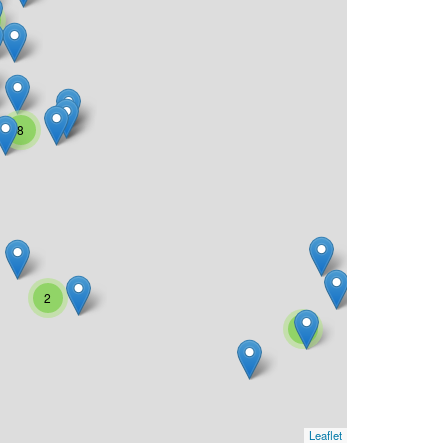
8
2
4
Leaflet