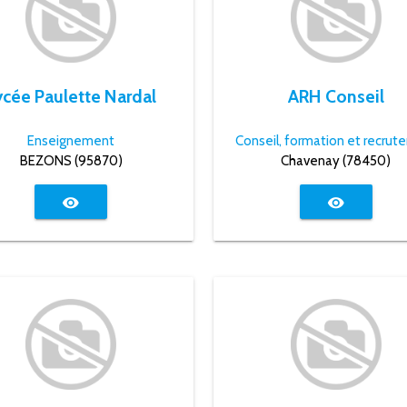
ycée Paulette Nardal
ARH Conseil
Enseignement
BEZONS (95870)
Chavenay (78450)
visibility
visibility