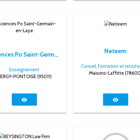
Neteem
Sciences Po Saint-Germain-en-Laye
Enseignement
Maisons-Laffitte (78600
ERGY-PONTOISE (95011)
visibility
visibility