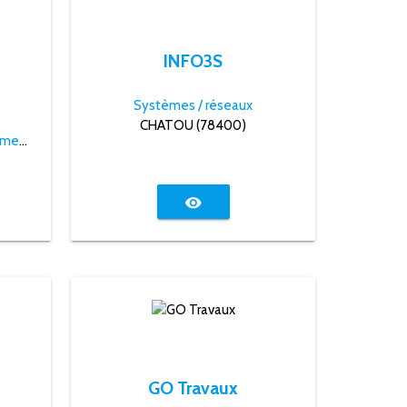
INFO3S
Systèmes / réseaux
CHATOU (78400)
Conseil, formation et recrutement
visibility
GO Travaux