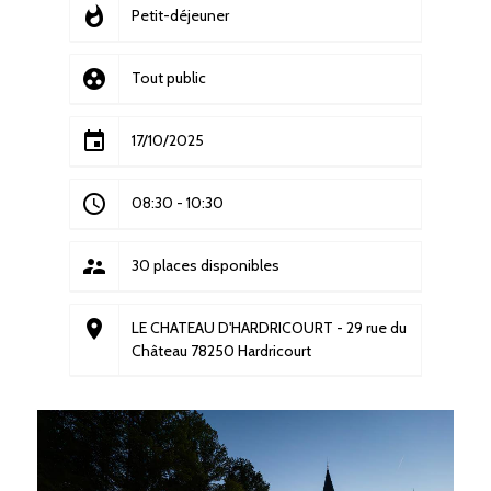
whatshot
Petit-déjeuner
group_work
Tout public
event
17/10/2025
access_time
08:30
-
10:30
supervisor_account
30 places disponibles
place
LE CHATEAU D'HARDRICOURT - 29 rue du
Château 78250 Hardricourt