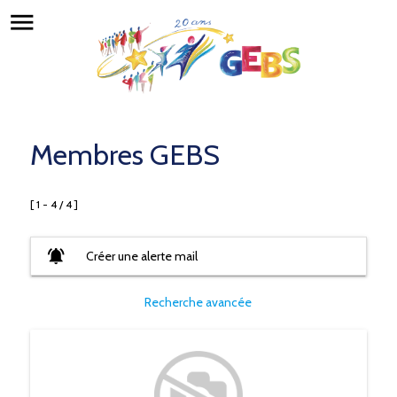
menu
Membres GEBS
[ 1 - 4 / 4 ]
notifications_active
Créer une alerte mail
Recherche avancée