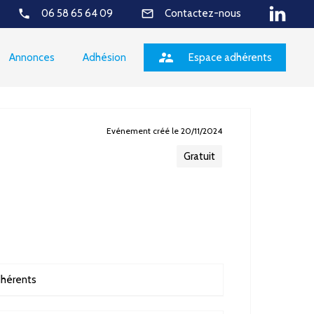
phone
mail_outline
06 58 65 64 09
Contactez-nous
supervisor_account
Annonces
Adhésion
Espace adhérents
Evénement créé le 20/11/2024
Gratuit
hérents