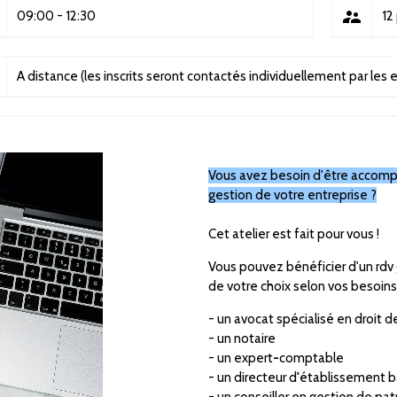
supervisor_account
09:00
-
12:30
12
A distance (les inscrits seront contactés individuellement par les 
Vous avez besoin d'être accompa
gestion de votre entreprise ?
Cet atelier est fait pour vous
!
Vous pouvez bénéficier d'un
rdv
de
votre choix selon vos besoin
- un avocat spécialisé en droit d
- un notaire
- un expert
-
comptable
- un directeur d
'
établissement b
- un conseiller en gestion de pat