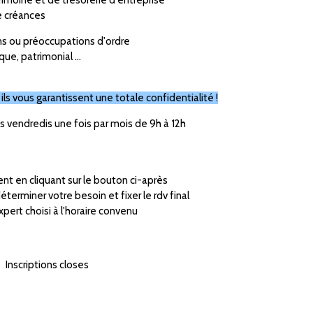
e créances
ons ou préoccupations d
'
ordre
ique
,
patrimonial
...
ils vous garantissent une totale confidentialité !
es vendredis une fois par mois
de 9h à 12h
nt en cliquant sur le bouton ci-après
terminer votre besoin et fixer le rdv final
pert choisi à l'horaire convenu
Inscriptions closes