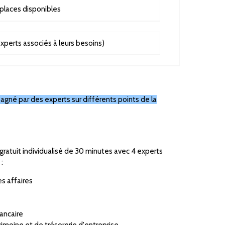
 places disponibles
experts associés à leurs besoins)
gné par des experts sur différents points de la
 gratuit individualisé de 30 minutes avec 4 experts
s
:
es affaires
ancaire
rimoine et de trésorerie d'entreprise