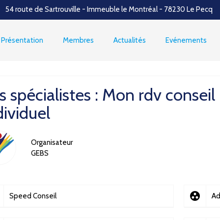
54 route de Sartrouville - Immeuble le Montréal - 78230 Le Pecq
Présentation
Membres
Actualités
Evénements
s spécialistes : Mon rdv conseil
dividuel
Organisateur
GEBS
group_work
Speed Conseil
Ad