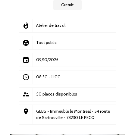
Gratuit
whatshot
Atelier de travail
group_work
Tout public
event
09/10/2025
access_time
08:30
-
11:00
supervisor_account
50 places disponibles
place
GEBS - Immeuble le Montréal - 54 route
de Sartrouville - 78230 LE PECQ