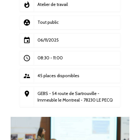
whatshot
Atelier de travail
group_work
Tout public
event
06/11/2025
access_time
08:30
-
11:00
supervisor_account
45 places disponibles
place
GEBS - 54 route de Sartrouville -
Immeuble le Montreal - 78230 LE PECQ