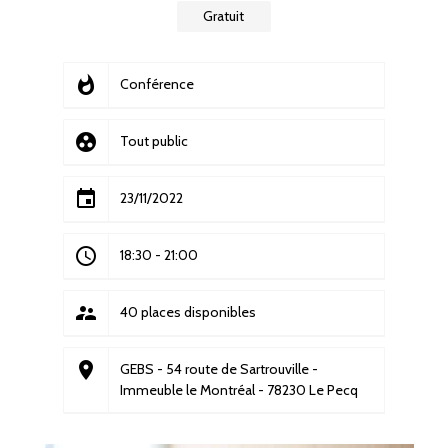
Gratuit
whatshot
Conférence
group_work
Tout public
event
23/11/2022
access_time
18:30
-
21:00
supervisor_account
40 places disponibles
place
GEBS - 54 route de Sartrouville -
Immeuble le Montréal - 78230 Le Pecq