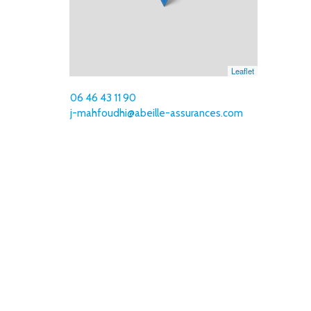
Leaflet
06 46 43 11 90
j-mahfoudhi@abeille-assurances.com