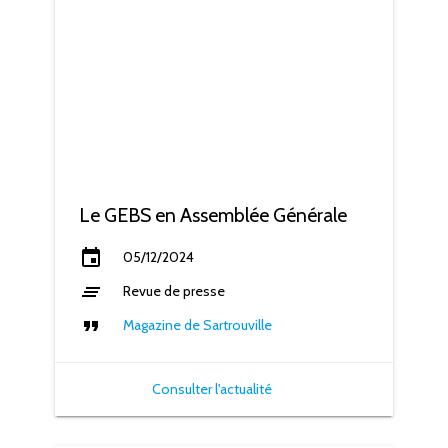
Le GEBS en Assemblée Générale
event
05/12/2024
clear_all
Revue de presse
format_quote
Magazine de Sartrouville
Consulter l'actualité