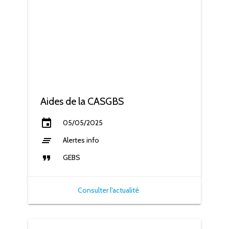
Aides de la CASGBS
event
05/05/2025
clear_all
Alertes info
format_quote
GEBS
Consulter l'actualité