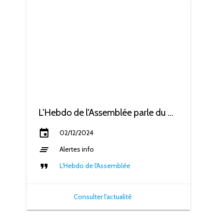
L'Hebdo de l'Assemblée parle du GEBS
event
02/12/2024
clear_all
Alertes info
format_quote
L'Hebdo de l'Assemblée
Consulter l'actualité