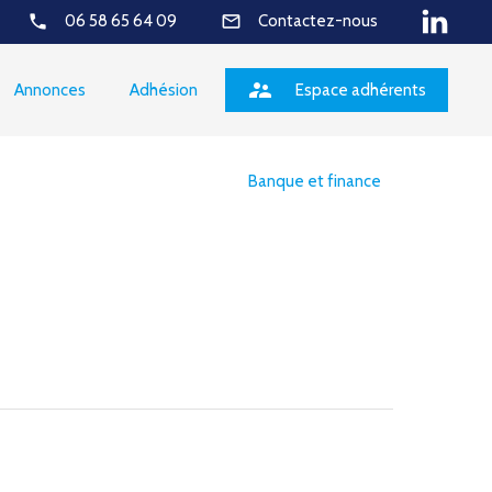
phone
mail_outline
06 58 65 64 09
Contactez-nous
supervisor_account
Annonces
Adhésion
Espace adhérents
Banque et finance