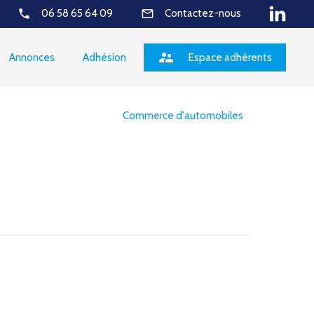
phone
mail_outline
06 58 65 64 09
Contactez-nous
supervisor_account
Annonces
Adhésion
Espace adhérents
Commerce d'automobiles