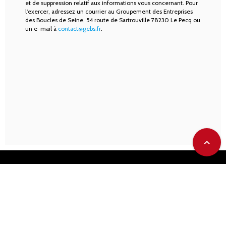
et de suppression relatif aux informations vous concernant. Pour
l'exercer, adressez un courrier au Groupement des Entreprises
des Boucles de Seine, 54 route de Sartrouville 78230 Le Pecq ou
un e-mail à
contact@gebs.fr
.
expand_less
Contact
Données personnelles
Mentions légales
Plan du site