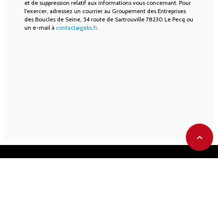
et de suppression relatif aux informations vous concernant. Pour
l'exercer, adressez un courrier au Groupement des Entreprises
des Boucles de Seine, 54 route de Sartrouville 78230 Le Pecq ou
un e-mail à
contact@gebs.fr
.
expand_less
Contact
Données personnelles
Mentions légales
Plan du site