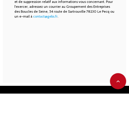
et de suppression relatif aux informations vous concernant. Pour
l'exercer, adressez un courrier au Groupement des Entreprises
des Boucles de Seine, 54 route de Sartrouville 78230 Le Pecq ou
un e-mail à
contact@gebs.fr
.
expand_less
Contact
Données personnelles
Mentions légales
Plan du site